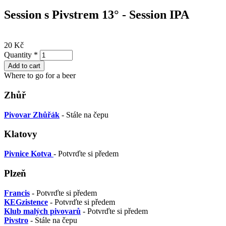
Session s Pivstrem 13° - Session IPA
20 Kč
Quantity
*
Where to go for a beer
Zhůř
Pivovar Zhůřák
- Stále na čepu
Klatovy
Pivnice Kotva
- Potvrďte si předem
Plzeň
Francis
- Potvrďte si předem
KEGzistence
- Potvrďte si předem
Klub malých pivovarů
- Potvrďte si předem
Pivstro
- Stále na čepu