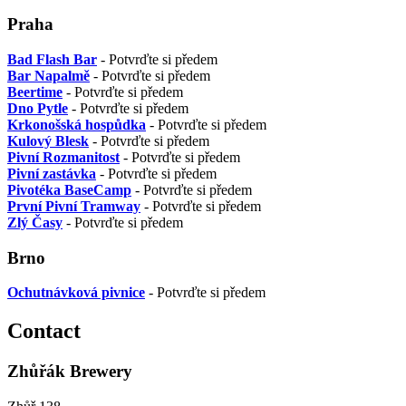
Praha
Bad Flash Bar
- Potvrďte si předem
Bar Napalmě
- Potvrďte si předem
Beertime
- Potvrďte si předem
Dno Pytle
- Potvrďte si předem
Krkonošská hospůdka
- Potvrďte si předem
Kulový Blesk
- Potvrďte si předem
Pivní Rozmanitost
- Potvrďte si předem
Pivní zastávka
- Potvrďte si předem
Pivotéka BaseCamp
- Potvrďte si předem
První Pivní Tramway
- Potvrďte si předem
Zlý Časy
- Potvrďte si předem
Brno
Ochutnávková pivnice
- Potvrďte si předem
Contact
Zhůřák Brewery