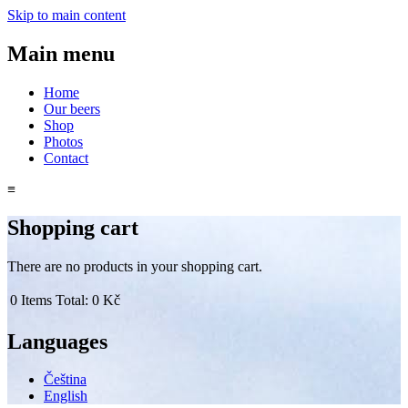
Skip to main content
Main menu
Home
Our beers
Shop
Photos
Contact
≡
Shopping cart
There are no products in your shopping cart.
0
Items
Total:
0 Kč
Languages
Čeština
English