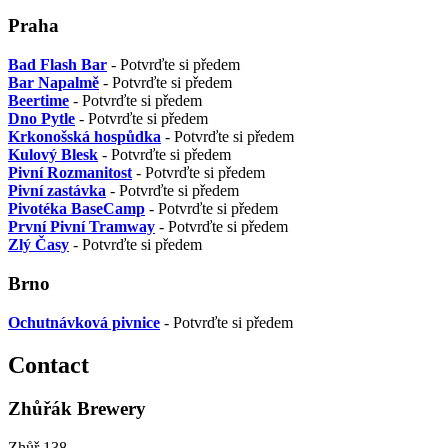
Praha
Bad Flash Bar
- Potvrďte si předem
Bar Napalmě
- Potvrďte si předem
Beertime
- Potvrďte si předem
Dno Pytle
- Potvrďte si předem
Krkonošská hospůdka
- Potvrďte si předem
Kulový Blesk
- Potvrďte si předem
Pivní Rozmanitost
- Potvrďte si předem
Pivní zastávka
- Potvrďte si předem
Pivotéka BaseCamp
- Potvrďte si předem
První Pivní Tramway
- Potvrďte si předem
Zlý Časy
- Potvrďte si předem
Brno
Ochutnávková pivnice
- Potvrďte si předem
Contact
Zhůřák Brewery
Zhůř 138