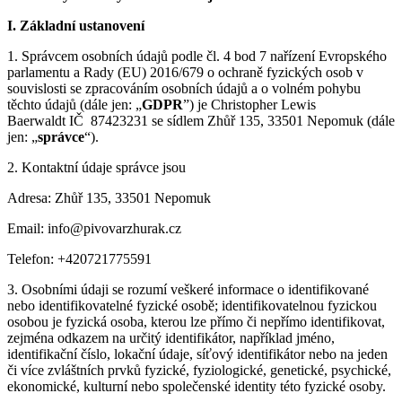
I.
Základní ustanovení
1. Správcem osobních údajů podle čl. 4 bod 7 nařízení Evropského
parlamentu a Rady (EU) 2016/679 o ochraně fyzických osob v
souvislosti se zpracováním osobních údajů a o volném pohybu
těchto údajů (dále jen: „
GDPR
”) je Christopher Lewis
Baerwaldt IČ 87423231 se sídlem Zhůř 135, 33501 Nepomuk (dále
jen: „
správce
“).
2. Kontaktní údaje správce jsou
Adresa: Zhůř 135, 33501 Nepomuk
Email: info@pivovarzhurak.cz
Telefon: +420721775591
3. Osobními údaji se rozumí veškeré informace o identifikované
nebo identifikovatelné fyzické osobě; identifikovatelnou fyzickou
osobou je fyzická osoba, kterou lze přímo či nepřímo identifikovat,
zejména odkazem na určitý identifikátor, například jméno,
identifikační číslo, lokační údaje, síťový identifikátor nebo na jeden
či více zvláštních prvků fyzické, fyziologické, genetické, psychické,
ekonomické, kulturní nebo společenské identity této fyzické osoby.