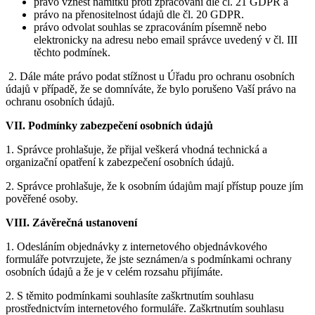
právo vznést námitku proti zpracování dle čl. 21 GDPR a
právo na přenositelnost údajů dle čl. 20 GDPR.
právo odvolat souhlas se zpracováním písemně nebo
elektronicky na adresu nebo email správce uvedený v čl. III
těchto podmínek.
2. Dále máte právo podat stížnost u Úřadu pro ochranu osobních
údajů v případě, že se domníváte, že bylo porušeno Vaší právo na
ochranu osobních údajů.
VII.
Podmínky zabezpečení osobních údajů
1. Správce prohlašuje, že přijal veškerá vhodná technická a
organizační opatření k zabezpečení osobních údajů.
2. Správce prohlašuje, že k osobním údajům mají přístup pouze jím
pověřené osoby.
VIII.
Závěrečná ustanovení
1. Odesláním objednávky z internetového objednávkového
formuláře potvrzujete, že jste seznámen/a s podmínkami ochrany
osobních údajů a že je v celém rozsahu přijímáte.
2. S těmito podmínkami souhlasíte zaškrtnutím souhlasu
prostřednictvím internetového formuláře. Zaškrtnutím souhlasu