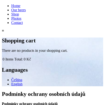
Skip to main content
Home
Our beers
Main menu
Shop
Photos
Contact
≡
Shopping cart
There are no products in your shopping cart.
0
Items
Total:
0 Kč
Languages
Čeština
English
Podmínky ochrany osobních údajů
Podmínky ochrany osobních údajů