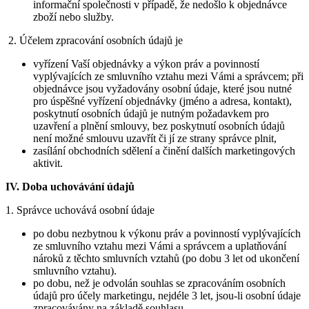
informační společnosti v případě, že nedošlo k objednávce
zboží nebo služby.
2. Účelem zpracování osobních údajů je
vyřízení Vaší objednávky a výkon práv a povinností
vyplývajících ze smluvního vztahu mezi Vámi a správcem; při
objednávce jsou vyžadovány osobní údaje, které jsou nutné
pro úspěšné vyřízení objednávky (jméno a adresa, kontakt),
poskytnutí osobních údajů je nutným požadavkem pro
uzavření a plnění smlouvy, bez poskytnutí osobních údajů
není možné smlouvu uzavřít či jí ze strany správce plnit,
zasílání obchodních sdělení a činění dalších marketingových
aktivit.
IV.
Doba uchovávání údajů
1. Správce uchovává osobní údaje
po dobu nezbytnou k výkonu práv a povinností vyplývajících
ze smluvního vztahu mezi Vámi a správcem a uplatňování
nároků z těchto smluvních vztahů (po dobu 3 let od ukončení
smluvního vztahu).
po dobu, než je odvolán souhlas se zpracováním osobních
údajů pro účely marketingu, nejdéle 3 let, jsou-li osobní údaje
zpracovávány na základě souhlasu.