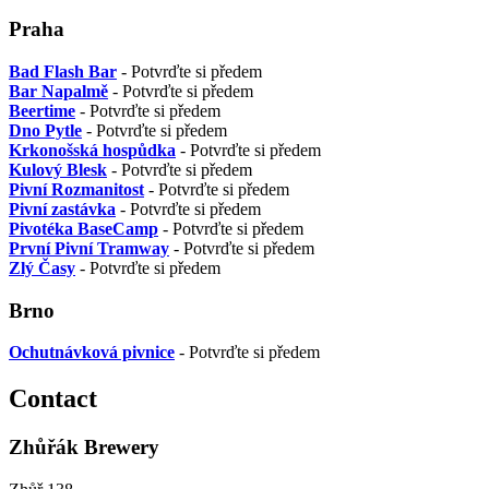
Praha
Bad Flash Bar
- Potvrďte si předem
Bar Napalmě
- Potvrďte si předem
Beertime
- Potvrďte si předem
Dno Pytle
- Potvrďte si předem
Krkonošská hospůdka
- Potvrďte si předem
Kulový Blesk
- Potvrďte si předem
Pivní Rozmanitost
- Potvrďte si předem
Pivní zastávka
- Potvrďte si předem
Pivotéka BaseCamp
- Potvrďte si předem
První Pivní Tramway
- Potvrďte si předem
Zlý Časy
- Potvrďte si předem
Brno
Ochutnávková pivnice
- Potvrďte si předem
Contact
Zhůřák Brewery