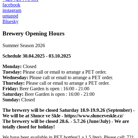
facebook
instagram
untappd
Bluesky
Brewery Opening Hours
Summer Season 2026
Schedule 30
.04.2025 - 03
.10
.2025
Monday:
Closed
Tuesday:
Please call or email to arrange a PET order.
Wednesday:
Please call or email to arrange a PET order.
Thursday:
Please call or email to arrange a PET order.
Friday:
Beer Garden is open : 16:00 - 21:00
Saturday:
Beer Garden is open : 16:00 - 21:00
Sunday:
Closed
The brewery will be closed Saturday 18.9-19.9.26 (September) -
We will be at Slunce ve Skle - https://www.slunceveskle.cz/
The brewery will be closed 28.
6.
-
5
.7.26
(June/July) - We are
totally closed for holiday!
We have beer available in PET bottles(1 a 1.5 liter). Please call: 721