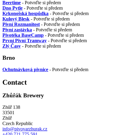
Beertime
- Potvrďte si předem
Dno Pytle
- Potvrďte si předem
Krkonošská hospůdka
- Potvrďte si předem
Kulový Blesk
- Potvrďte si předem
Pivní Rozmanitost
- Potvrďte si předem
Pivní zastávka
- Potvrďte si předem
Pivotéka BaseCamp
- Potvrďte si předem
První Pivní Tramway
- Potvrďte si předem
Zlý Časy
- Potvrďte si předem
Brno
Ochutnávková pivnice
- Potvrďte si předem
Contact
Zhůřák Brewery
Zhůř 138
33501
Zhůř
Czech Republic
info@pivovarzhurak.cz
+420 721 775 591