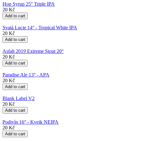
Hop Syrup 25° Triple IPA
20 Kč
Svatá Lucie 14° - Tropical White IPA
20 Kč
Asfalt 2019 Extreme Stout 20°
20 Kč
Paradise Ale 13° - APA
20 Kč
Blank Label V2
20 Kč
Podivín 16° - Kveik NEIPA
20 Kč