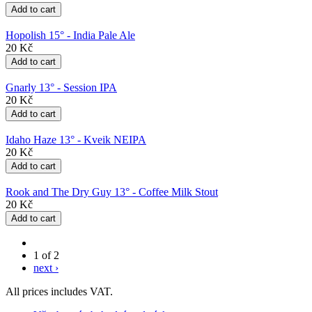
Hopolish 15° - India Pale Ale
20 Kč
Gnarly 13° - Session IPA
20 Kč
Idaho Haze 13° - Kveik NEIPA
20 Kč
Rook and The Dry Guy 13° - Coffee Milk Stout
20 Kč
1 of 2
next ›
All prices includes VAT.