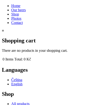
Skip to main content
Home
Our beers
Main menu
Shop
Photos
Contact
≡
Shopping cart
There are no products in your shopping cart.
0
Items
Total:
0 Kč
Languages
Čeština
English
Shop
All products